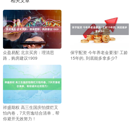
相关文章
众盈易配 北京买房：理清思
保宇配资 今年养老金要涨! 工龄
路，购房建议1909
15年的, 到底能多拿多少?
祥盛期权 高三生国庆怕摆烂又
怕内卷，7天劳逸结合清单，帮
你避开无效努力！