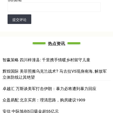
提交评论
热点资讯
智赢策略 四川梓潼县: 千里携手情暖乡村留守儿童
辉煌国际 美菲照搬乌克兰战术? 马古拉V5现身南海, 解放军
立体防线让其绝望
卓越汇 万斯谈美军打击伊朗：暴力必将遭到暴力回应
众盈易配 北京买房：理清思路，购房建议1909
安信 中际旭创5日吸金超55亿元