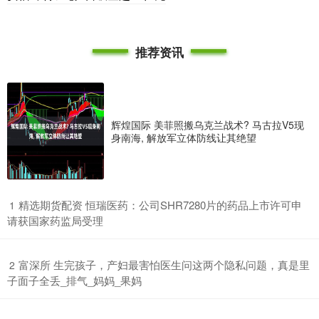
推荐资讯
辉煌国际 美菲照搬乌克兰战术? 马古拉V5现
身南海, 解放军立体防线让其绝望
​精选期货配资 恒瑞医药：公司SHR7280片的药品上市许可申
1
请获国家药监局受理
​富深所 生完孩子，产妇最害怕医生问这两个隐私问题，真是里
2
子面子全丢_排气_妈妈_果妈