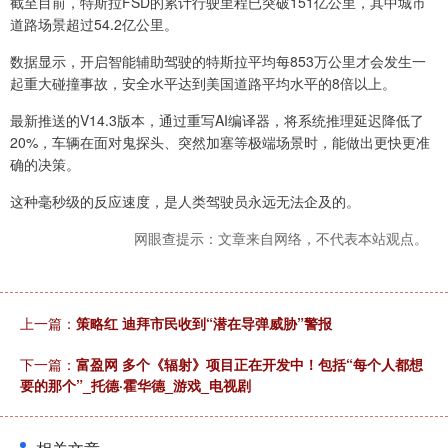
截至目前，特斯拉FSD的累计行驶里程已突破151亿公里，其中城市
道路场景超过54.2亿公里。
数据显示，开启智能辅助驾驶的特斯拉平均每853万公里才会发生一
起重大碰撞事故，安全水平达到美国道路平均水平的8倍以上。
最新推送的V14.3版本，通过重写AI编译器，将系统推理延迟降低了
20%，车辆在面对鬼探头、突然加塞等极端场景时，能做出更快更准
确的决策。
这种毫秒级的反应速度，是人类驾驶员永远无法企及的。
网眼查提示：文章来自网络，不代表本站观点。
上一篇：
策略红 迪拜市民收到“潜在导弹威胁”警报
下一篇：
富盈网 多个《辐射》项目正在开发中！包括“每个人都想
要的那个”_托德·霍华德_游戏_电视剧