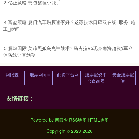
​亿正策略 书包整理小能手
3
​富盈策略 厦门汽车贴膜哪家好？这家技术口碑双在线_服务_施
4
工_瞬间
​辉煌国际 美菲照搬乌克兰战术? 马古拉V5现身南海, 解放军立
5
体防线让其绝望
网眼查
股票网app
配资平台网
股票配资平
安全股票配
台查询网
资
友情链接：
Powered by
网眼查
RSS地图
HTML地图
Copyright
© 2023-2026