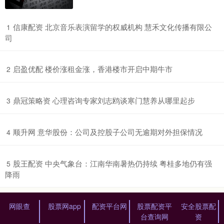
​信康配资 北京音乐表演留学的权威机构 慧禾文化传播有限公
1
司
​启盈优配 楼价涨租金涨，香港楼市开启中期牛市
2
​鼎冠策略资 心理咨询专家刘志鸥谈寒门慧养从哪里起步
3
​顺升网 意华股份：公司及控股子公司无逾期对外担保情况
4
​股王配资 中央气象台：江南华南暑热仍持续 粤桂多地仍有强
5
降雨
网眼查
股票网app
配资平台网
股票配资平
安全股票配
台查询网
资