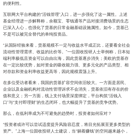
的便利性。
互联网大平台构建的“活钱管理”入口，进一步强化了这一属性。上述
基金经理进一步解释称，余额宝、零钱通等产品对接消费场景的生态
已深入人心，也强化了货基的日常金融基础设施属性。如今，货基已
不是可以被完全替代的单纯投资品。
“从国际经验来看，货基规模不一定与收益水平成正比，还要看全社会
流动性管理需求、收益的比价等。”一位固收投研人士举例称，日本短
端利率极低且资金可以自由出海，因此货基逐步消失；美欧的货基存
在一定比较优势，如对资金的吸收能力强、更多元化的产品类型、相
对存款和资金利率收益更高等，因此规模震荡上升。
在多位受访者看来，我国的货基扩容空间依旧较大。一方面是居民、
企业以及金融机构对流动性管理诉求不会消失，货基依旧有存在的价
值和意义；另一方面，线上支付场景深度绑定，平台构筑“活钱入
口”与“支付即理财”的生态闭环，也大幅提升了货基的竞争优势。
那么，在低利率成为不可避免的趋势时，投资者如何应对？
“投资者或许可以尝试适度提升风险容忍度，将目光拓展至更多类型的
资产。”上海一位固收投研人士建议，当“躺着赚钱”的空间越来越小，