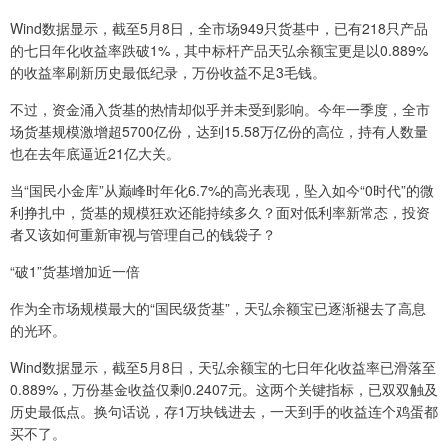
Wind数据显示，截至5月8日，全市场949只货基中，已有218只产品
的七日年化收益率跌破1%，其中标杆产品天弘余额宝更是以0.889%
的收益率刷新历史最低纪录，万份收益不足3毛钱。
不过，资金涌入货基的热情却似乎并未受到影响。今年一季度，全市
场货基规模激增超5700亿份，达到15.58万亿份的高位，持有人数量
也在去年底逼近21亿大关。
当“国民小金库”从巅峰时年化6.7%的高光表现，坠入如今“0时代”的微
利挣扎中，货基的规模狂欢还能持续多久？面对低利率新常态，投资
者又该如何重新审视与管理自己的钱袋子？
“破1”货基增加近一倍
作为全市场规模最大的“国民级货基”，天弘余额宝已逐渐褪去了高息
的光环。
Wind数据显示，截至5月8日，天弘余额宝的七日年化收益率已滑落至
0.889%，万份基金收益仅剩0.2407元。这两个关键指标，已双双触及
历史最低点。换句话说，存1万块钱进去，一天到手的收益连个鸡蛋都
买不了。