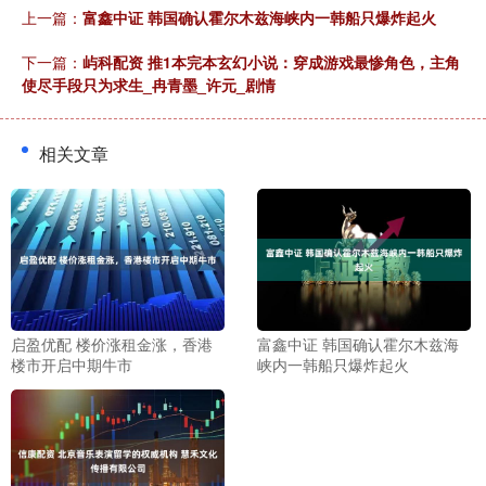
上一篇：
富鑫中证 韩国确认霍尔木兹海峡内一韩船只爆炸起火
下一篇：
屿科配资 推1本完本玄幻小说：穿成游戏最惨角色，主角
使尽手段只为求生_冉青墨_许元_剧情
相关文章
启盈优配 楼价涨租金涨，香港
富鑫中证 韩国确认霍尔木兹海
楼市开启中期牛市
峡内一韩船只爆炸起火