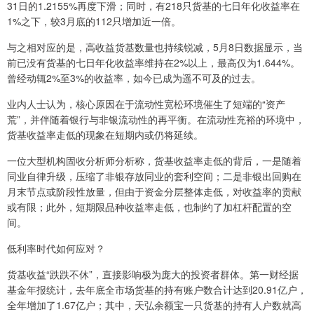
31日的1.2155%再度下滑；同时，有218只货基的七日年化收益率在
1%之下，较3月底的112只增加近一倍。
与之相对应的是，高收益货基数量也持续锐减，5月8日数据显示，当
前已没有货基的七日年化收益率维持在2%以上，最高仅为1.644%。
曾经动辄2%至3%的收益率，如今已成为遥不可及的过去。
业内人士认为，核心原因在于流动性宽松环境催生了短端的“资产
荒”，并伴随着银行与非银流动性的再平衡。在流动性充裕的环境中，
货基收益率走低的现象在短期内或仍将延续。
一位大型机构固收分析师分析称，货基收益率走低的背后，一是随着
同业自律升级，压缩了非银存放同业的套利空间；二是非银出回购在
月末节点或阶段性放量，但由于资金分层整体走低，对收益率的贡献
或有限；此外，短期限品种收益率走低，也制约了加杠杆配置的空
间。
低利率时代如何应对？
货基收益“跌跌不休”，直接影响极为庞大的投资者群体。第一财经据
基金年报统计，去年底全市场货基的持有账户数合计达到20.91亿户，
全年增加了1.67亿户；其中，天弘余额宝一只货基的持有人户数就高