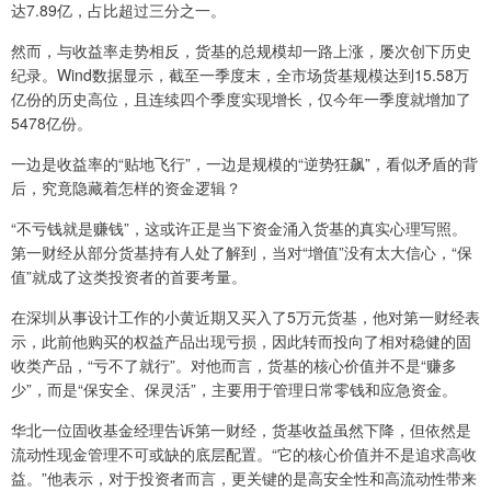
达7.89亿，占比超过三分之一。
然而，与收益率走势相反，货基的总规模却一路上涨，屡次创下历史
纪录。Wind数据显示，截至一季度末，全市场货基规模达到15.58万
亿份的历史高位，且连续四个季度实现增长，仅今年一季度就增加了
5478亿份。
一边是收益率的“贴地飞行”，一边是规模的“逆势狂飙”，看似矛盾的背
后，究竟隐藏着怎样的资金逻辑？
“不亏钱就是赚钱”，这或许正是当下资金涌入货基的真实心理写照。
第一财经从部分货基持有人处了解到，当对“增值”没有太大信心，“保
值”就成了这类投资者的首要考量。
在深圳从事设计工作的小黄近期又买入了5万元货基，他对第一财经表
示，此前他购买的权益产品出现亏损，因此转而投向了相对稳健的固
收类产品，“亏不了就行”。对他而言，货基的核心价值并不是“赚多
少”，而是“保安全、保灵活”，主要用于管理日常零钱和应急资金。
华北一位固收基金经理告诉第一财经，货基收益虽然下降，但依然是
流动性现金管理不可或缺的底层配置。“它的核心价值并不是追求高收
益。”他表示，对于投资者而言，更关键的是高安全性和高流动性带来