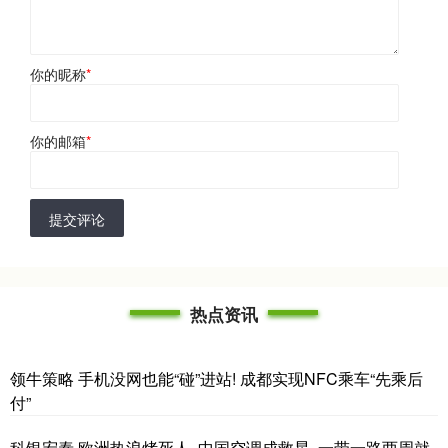
你的昵称
*
你的邮箱
*
提交评论
热点资讯
领牛策略 手机没网也能“碰”进站! 成都实现NFC乘车“先乘后
付”
科银宏泰 欧洲热浪烤死人, 中国空调成救星, 一带一路两周就