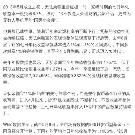
2013年5月成立之初，天弘余额宝曾红极一时，巅峰时期的七日年化
收益率一度突破6.7%。彼时，它不仅是大众理财的启蒙产品，更成为
无数人手机里的“国民小金库”。
但辉煌已成往事。随着近年来宏观利率的不断下行，货基的收益空间
被持续压缩，天弘余额宝的表现也整体呈现震荡下行趋势。去年8月
底，它的七日年化收益率就基本进入1%至1.1%的区间波动，中间多
次触及1%的关键位置，直至今年5月彻底击穿，正式迈入“0时代”。
去年年报数据也显示，天弘余额宝全年净值收益率为1.1757%，低于
同期业绩比较基准收益率1.3781%。今年一季报延续了这一态势，当
季净值收益率为0.2495%，同样跑输0.3329%的业绩比较基准收益
率。
天弘余额宝“1%保卫战”的失守并非个例，而是整个货币基金行业的真
实写照。进入4月以来，货基“低收益围城”不断扩张，不仅收益率整体
呈现震荡下行趋势，且七日年化收益率掉入1%以下的产品数量持续攀
升。
Wind数据显示，截至5月8日，全市场有数据的949只货币型基金（不
同份额分开计算，下同）的平均七日年化收益率为1.1006%，较3月