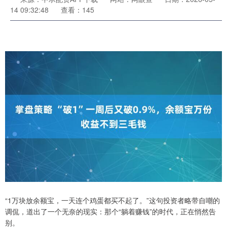
14 09:32:48
查看：145
“1万块放余额宝，一天连个鸡蛋都买不起了。”这句投资者略带自嘲的
调侃，道出了一个无奈的现实：那个“躺着赚钱”的时代，正在悄然告
别。