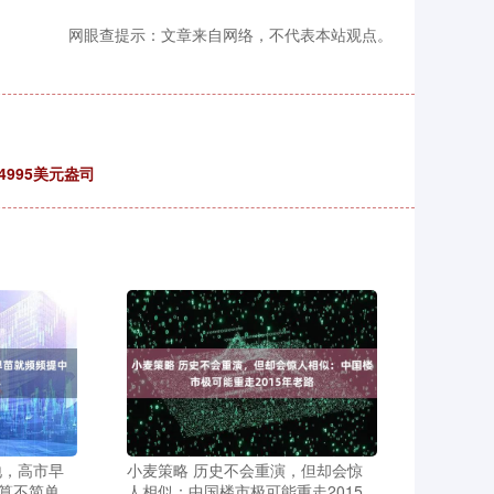
网眼查提示：文章来自网络，不代表本站观点。
4995美元盎司
地，高市早
小麦策略 历史不会重演，但却会惊
算不简单
人相似：中国楼市极可能重走2015