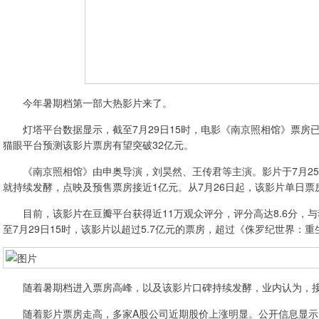
今年暑期档第一部大热影片来了。
灯塔平台数据显示，截至7月29日15时，电影《南京照相馆》票房已超过
猫眼平台预测该影片票房有望突破32亿元。
《南京照相馆》由申奥导演，刘昊然、王传君等主演。影片于7月25
就持续发酵，点映及预售票房接近1亿元。从7月26日起，该影片单日票
目前，该影片在豆瓣平台获得近11万观众评分，评分高达8.6分，与
至7月29日15时，该影片以超过5.7亿元的票房，超过《侏罗纪世界：
随着暑期档进入票房高峰，以及该影片口碑持续发酵，业内认为，接
随着影片票房走高，多家A股公司近期股价上涨明显。公开信息显示