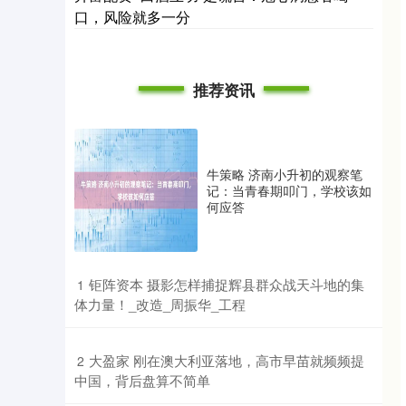
口，风险就多一分
推荐资讯
牛策略 济南小升初的观察笔
记：当青春期叩门，学校该如
何应答
​钜阵资本 摄影怎样捕捉辉县群众战天斗地的集
1
体力量！_改造_周振华_工程
​大盈家 刚在澳大利亚落地，高市早苗就频频提
2
中国，背后盘算不简单