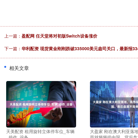
上一篇：
盈配网 任天堂将对初版Switch设备涨价
下一篇：
华利配资 现货黄金刚刚跌破335000美元盎司关口，最新报33
相关文章
天美配资 租用旋转立体停车位_车辆
大盈家 刚在澳大利亚落
_操作_设备
苗就频频提中国，背后盘