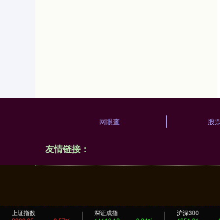
网眼查
股票
友情链接：
上证指数
深证成指
沪深300