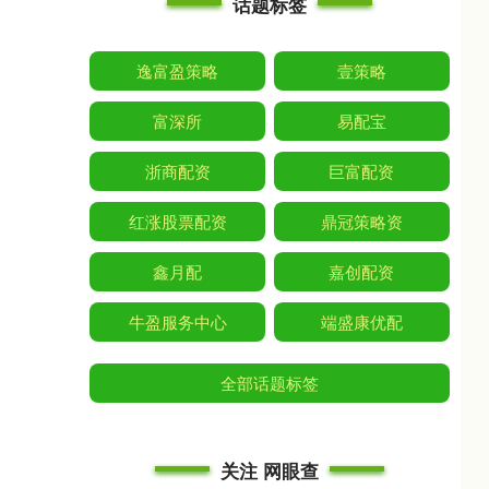
话题标签
逸富盈策略
壹策略
富深所
易配宝
浙商配资
巨富配资
红涨股票配资
鼎冠策略资
鑫月配
嘉创配资
牛盈服务中心
端盛康优配
全部话题标签
关注 网眼查