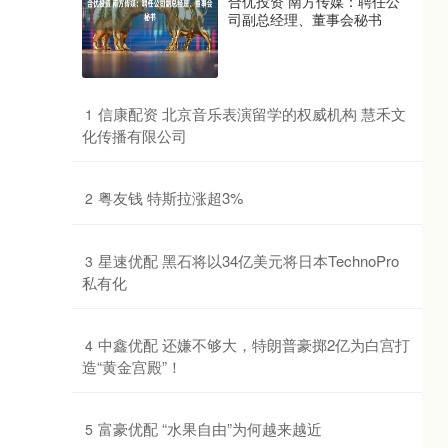
合优投资 南方传媒：聘任公
司副总经理、董事会秘书
​信康配资 北京音乐表演留学的权威机构 慧禾文
1
化传播有限公司
​粤友钱 特斯拉涨超3%
2
​星速优配 黑石将以34亿美元将日本TechnoPro
3
私有化
​中鑫优配 还嫌不够大，特朗普豪掷2亿为白宫打
4
造“黄金宫殿”！
​富豪优配 “水果自由”为何越来越近
5