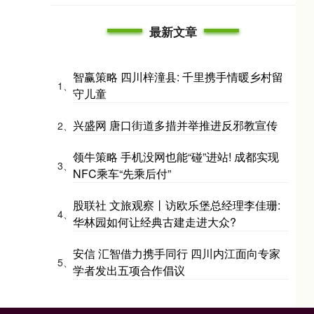
最新文章
智赢策略 四川梓潼县: 千里携手情暖乡村留
1、
守儿童
兴盛网 唐口街道多措并举推进反邪教宣传
2、
领牛策略 手机没网也能“碰”进站! 成都实现
3、
NFC乘车“先乘后付”
股联社 文旅观察丨访欧乐堡总经理李佳珊:
4、
华林园如何让经典古建走进大众?
安信 汇智借力携手同行 四川内江面向专家
5、
学者发出五项合作倡议