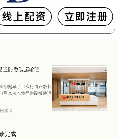
品道路散装运输管
组织起草了《实行道路散装
《重点液态食品道路散装运
网眼查
载完成