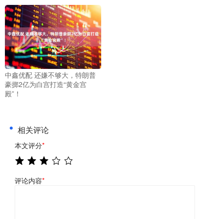
中鑫优配 还嫌不够大，特朗普
豪掷2亿为白宫打造“黄金宫
殿”！
相关评论
本文评分
*
评论内容
*