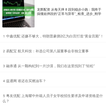
龙辉配资 从每天摔 8 跤到稳步小跑：我终于
搞懂娃摔跤的“正常与异常”_检查_进步_刚学
​中鑫优配 还嫌不够大，特朗普豪掷2亿为白宫打造“黄金宫殿”！
1
​易配宝 航天科技：补选公司第八届董事会非独立董事
2
​融券通 从一颗枸杞到一片沙漠，我们在这里找到了“轻松”
3
​益通网 谁还在买燃油车？
4
​粤友优配 上海耀中外籍人员子女学校招生要求及申请资格是什
5
么？