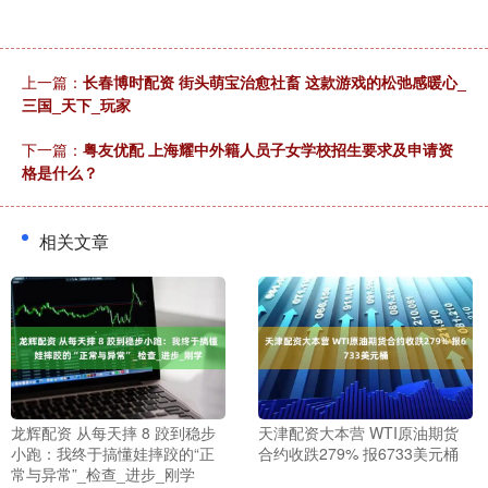
上一篇：
长春博时配资 街头萌宝治愈社畜 这款游戏的松弛感暖心_
三国_天下_玩家
下一篇：
粤友优配 上海耀中外籍人员子女学校招生要求及申请资
格是什么？
相关文章
龙辉配资 从每天摔 8 跤到稳步
天津配资大本营 WTI原油期货
小跑：我终于搞懂娃摔跤的“正
合约收跌279% 报6733美元桶
常与异常”_检查_进步_刚学