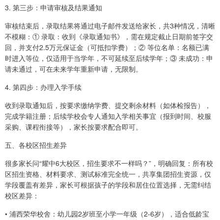
3. 第三步：申请审核及结果通知
审核结束后，录取结果将通过电子邮件发送给家长，共3种情况，清晰
不模糊：① 录取：收到《录取通知书》，需在规定截止日期前签字交
回，并支付2.5万元保证金（可抵扣学费）；② 等位名单：名额已满
时进入等位，仅适用于当学年，不可延续至后续学年；③ 未成功：申
请未通过，可在未来学年重新申请，无限制。
4. 第四步：办理入学手续
收到录取通知后，按要求缴纳学费、提交剩余材料（如体检报告），
完成学籍注册；后续学校会专人通知入学相关事宜（报到时间、校服
采购、课程衔接等），家长按要求配合即可。
五、各校区招生差异
很多家长问“耀中6大校区，招生要求不一样吗？”，明确回复：所有校
区招生资格、材料要求、测试标准完全统一，共享集团招生资源，仅
学段覆盖有差异，家长可根据孩子的学段和居住位置选择，无需纠结
校区差异：
• 浦西荣华校舍：幼儿园2岁班至小学一年级（2-6岁），适合低龄宝