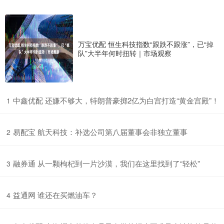
万宝优配 恒生科技指数“跟跌不跟涨”，已“掉
队”大半年何时扭转｜市场观察
​中鑫优配 还嫌不够大，特朗普豪掷2亿为白宫打造“黄金宫殿”！
1
​易配宝 航天科技：补选公司第八届董事会非独立董事
2
​融券通 从一颗枸杞到一片沙漠，我们在这里找到了“轻松”
3
​益通网 谁还在买燃油车？
4