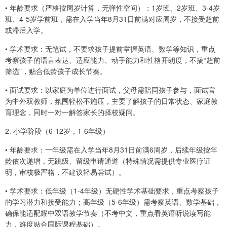
• 年龄要求（严格按周岁计算，无弹性空间）：1岁班、2岁班、3-4岁
班、4-5岁学前班，需在入学当年8月31日前满对应周岁，不接受超前
或滞后入学。
• 学术要求：无笔试，不要求孩子提前掌握英语、数学等知识，重点
考察孩子的语言表达、适应能力、动手能力和性格开朗度，不搞“超前
筛选”，贴合低龄孩子成长节奏。
• 面试要求：以家庭为单位进行面试，父母需陪同孩子参与，面试官
为中外双教师，氛围轻松不施压，主要了解孩子的日常状态、家庭教
育理念，同时一对一解答家长的择校疑问。
2. 小学阶段（6-12岁，1-6年级）
• 年龄要求：一年级需在入学当年8月31日前满6周岁，后续年级按年
龄依次递增，无跳级、留级申请通道（特殊情况需提供专业医疗证
明，审核极严格，不建议轻易尝试）。
• 学术要求：低年级（1-4年级）无硬性学术基础要求，重点考察孩子
的学习潜力和接受能力；高年级（5-6年级）需考察英语、数学基础，
确保能适配耀中双语教学节奏（不考中文，重点看英语听说读写能
力，难度贴合国际课程基础）。