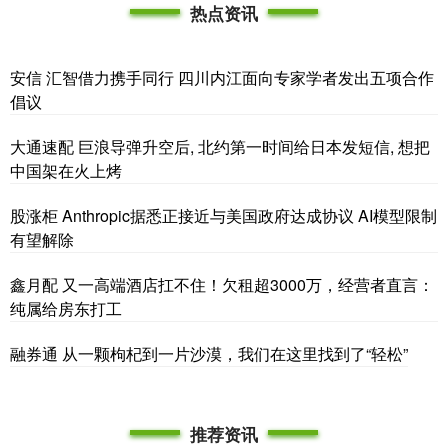
热点资讯
安信 汇智借力携手同行 四川内江面向专家学者发出五项合作
倡议
大通速配 巨浪导弹升空后, 北约第一时间给日本发短信, 想把
中国架在火上烤
股涨柜 Anthropic据悉正接近与美国政府达成协议 AI模型限制
有望解除
鑫月配 又一高端酒店扛不住！欠租超3000万，经营者直言：
纯属给房东打工
融券通 从一颗枸杞到一片沙漠，我们在这里找到了“轻松”
推荐资讯