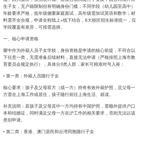
生子女，无户籍限制但有明确身份门槛；不同学段（幼儿园至高中）
年龄要求严格，低年级侧重家庭面试，高年级需加试英语和数学；材
料需齐全合规，申请全程线上+线下结合，6大校区招生标准统一，仅
学段覆盖有差异，可按需选择。
一、核心申请资格
耀中作为外籍人员子女学校，身份资格是申请的核心前提，不符合以
下任意一类，无需准备后续材料，直接无法申请（严格按照上海市教
育委员会规定执行），具体分3类人群，家长可精准对号入座：
• 第一类：外籍人员随行子女
核心要求：孩子及父母双方（或一方）持有有效外籍护照，且父母一
方需在上海工作或居住，孩子随行前往上海生活、就读。
补充说明：若孩子及父母其中一方均持有中国护照，需额外提供户口
本和结婚证，同时满足父母一方在沪工作的相关要求，否则无法以该
类别申请。
• 第二类：香港、澳门居民和台湾同胞随行子女