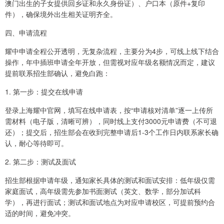
澳门出生的子女提供回乡证和永久身份证）、户口本（原件+复印
件），确保境外出生相关证明齐全。
四、申请流程
耀中申请全程公开透明，无复杂流程，主要分为4步，可线上线下结合
操作，年中插班申请全年开放，但需视对应年级名额情况而定，建议
提前联系招生部确认，避免白跑：
1. 第一步：提交在线申请
登录上海耀中官网，填写在线申请表，按“申请核对清单”逐一上传所
需材料（电子版，清晰可辨），同时线上支付3000元申请费（不可退
还）；提交后，招生部会在收到完整申请后1-3个工作日内联系家长确
认，耐心等待即可。
2. 第二步：测试及面试
招生部根据申请年级，通知家长具体的测试和面试安排：低年级仅需
家庭面试，高年级需先参加书面测试（英文、数学，部分加试科
学），再进行面试；测试和面试地点为对应申请校区，可提前预约合
适的时间，避免冲突。