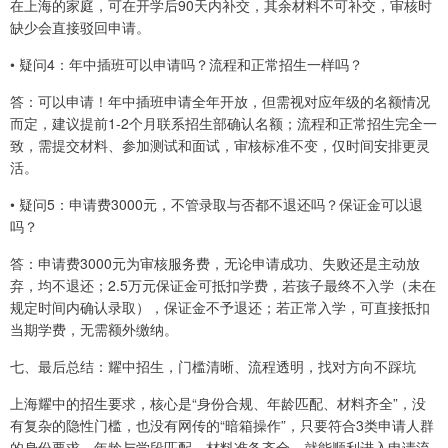
在上海的家庭，可在开学后90天内补交，其余材料不可补交，审核时
缺少会直接驳回申请。
• 疑问4：年中插班可以申请吗？流程和正常招生一样吗？
答：可以申请！年中插班申请全年开放，但需视对应年级的名额情况
而定，建议提前1-2个月联系招生部确认名额；流程和正常招生完全一
致，需提交材料、参加测试和面试，审核标准不变，仅时间安排更灵
活。
• 疑问5：申请费3000元，不管录取与否都不退还吗？保证金可以退
吗？
答：申请费3000元为审核服务费，无论申请成功、失败还是主动放
弃，均不退还；2.5万元保证金可抵扣学费，若孩子最终不入学（未在
规定时间内确认录取），保证金不予退还；若正常入学，可直接抵扣
当期学费，无需额外缴纳。
七、最后总结：耀中招生，门槛清晰、流程透明，找对方向不踩坑
上海耀中的招生要求，核心是“身份合规、年龄匹配、材料齐全”，没
有复杂的隐性门槛，也没有网传的“暗箱操作”，只要符合3类申请人群
的身份要求，年龄与学段匹配，材料准备齐全，就能顺利进入申请流