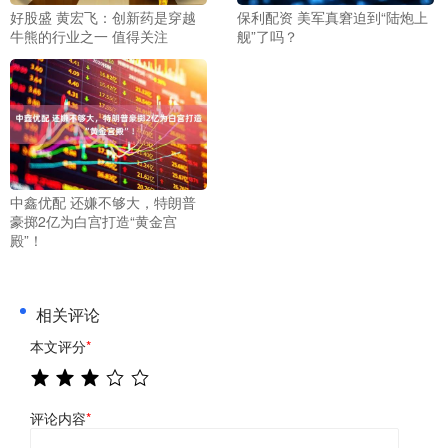
好股盛 黄宏飞：创新药是穿越
保利配资 美军真窘迫到“陆炮上
牛熊的行业之一 值得关注
舰”了吗？
中鑫优配 还嫌不够大，特朗普
豪掷2亿为白宫打造“黄金宫
殿”！
相关评论
本文评分
*
评论内容
*