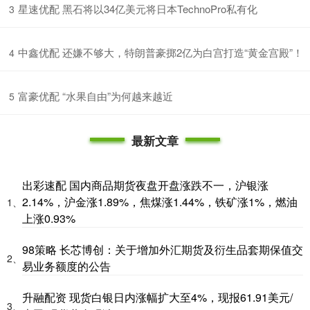
​星速优配 黑石将以34亿美元将日本TechnoPro私有化
3
​中鑫优配 还嫌不够大，特朗普豪掷2亿为白宫打造“黄金宫殿”！
4
​富豪优配 “水果自由”为何越来越近
5
最新文章
出彩速配 国内商品期货夜盘开盘涨跌不一，沪银涨
2.14%，沪金涨1.89%，焦煤涨1.44%，铁矿涨1%，燃油
1、
上涨0.93%
98策略 长芯博创：关于增加外汇期货及衍生品套期保值交
2、
易业务额度的公告
升融配资 现货白银日内涨幅扩大至4%，现报61.91美元/
3、