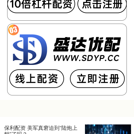
保利配资 美军真窘迫到“陆炮上
舰”了吗？