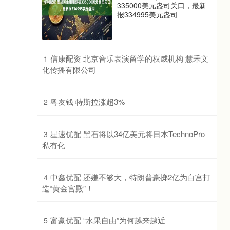
335000美元盎司关口，最新
报334995美元盎司
​信康配资 北京音乐表演留学的权威机构 慧禾文
1
化传播有限公司
​粤友钱 特斯拉涨超3%
2
​星速优配 黑石将以34亿美元将日本TechnoPro
3
私有化
​中鑫优配 还嫌不够大，特朗普豪掷2亿为白宫打
4
造“黄金宫殿”！
​富豪优配 “水果自由”为何越来越近
5