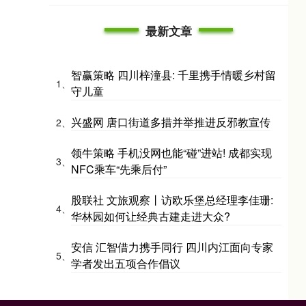
最新文章
智赢策略 四川梓潼县: 千里携手情暖乡村留
1、
守儿童
兴盛网 唐口街道多措并举推进反邪教宣传
2、
领牛策略 手机没网也能“碰”进站! 成都实现
3、
NFC乘车“先乘后付”
股联社 文旅观察丨访欧乐堡总经理李佳珊:
4、
华林园如何让经典古建走进大众?
安信 汇智借力携手同行 四川内江面向专家
5、
学者发出五项合作倡议