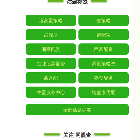
话题标签
逸富盈策略
壹策略
富深所
易配宝
浙商配资
巨富配资
红涨股票配资
鼎冠策略资
鑫月配
嘉创配资
牛盈服务中心
端盛康优配
全部话题标签
关注 网眼查