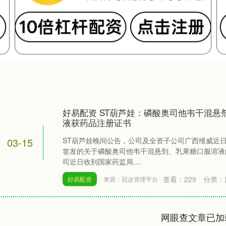
好易配资 ST葫芦娃：磷酸奥司他韦干混悬
液获药品注册证书
03-15
ST葫芦娃晚间公告，公司及全资子公司广西维威近
签发的关于磷酸奥司他韦干混悬剂、乳果糖口服溶液
司近日收到国家药监局....
查看：
229
分类：
好易配资
来源：冠达管理平台
网眼查文章已加