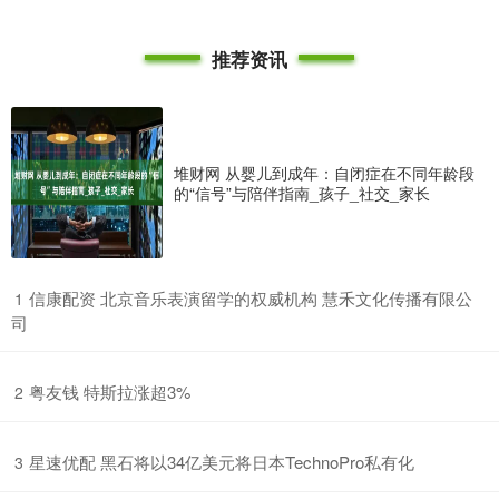
推荐资讯
堆财网 从婴儿到成年：自闭症在不同年龄段
的“信号”与陪伴指南_孩子_社交_家长
​信康配资 北京音乐表演留学的权威机构 慧禾文化传播有限公
1
司
​粤友钱 特斯拉涨超3%
2
​星速优配 黑石将以34亿美元将日本TechnoPro私有化
3