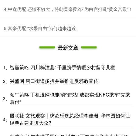
​中鑫优配 还嫌不够大，特朗普豪掷2亿为白宫打造“黄金宫殿”！
4
​富豪优配 “水果自由”为何越来越近
5
最新文章
智赢策略 四川梓潼县: 千里携手情暖乡村留守儿童
1、
兴盛网 唐口街道多措并举推进反邪教宣传
2、
领牛策略 手机没网也能“碰”进站! 成都实现NFC乘车“先乘
3、
后付”
股联社 文旅观察丨访欧乐堡总经理李佳珊: 华林园如何让
4、
经典古建走进大众?