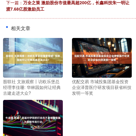
下一篇：
万全之策 激励股份市值最高超200亿，长鑫科技朱一明让
渡7.68亿股激励员工
相关文章
股联社 文旅观察丨访欧乐堡总
优配交易 市城投集团基金投资
经理李佳珊: 华林园如何让经典
企业泽普医疗研发项目获省科技
古建走进大众?
发明一等奖