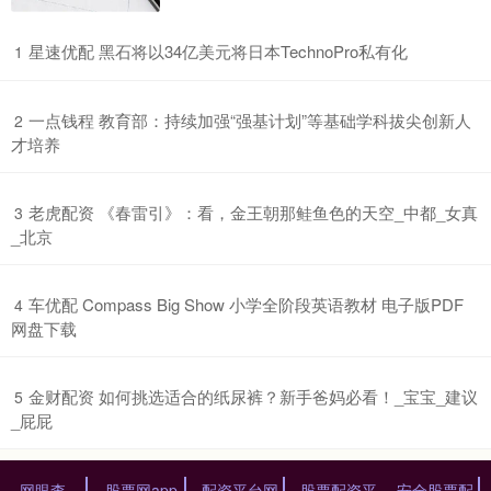
​星速优配 黑石将以34亿美元将日本TechnoPro私有化
1
​一点钱程 教育部：持续加强“强基计划”等基础学科拔尖创新人
2
才培养
​老虎配资 《春雷引》：看，金王朝那鲑鱼色的天空_中都_女真
3
_北京
​车优配 Compass Big Show 小学全阶段英语教材 电子版PDF
4
网盘下载
​金财配资 如何挑选适合的纸尿裤？新手爸妈必看！_宝宝_建议
5
_屁屁
网眼查
股票网app
配资平台网
股票配资平
安全股票配