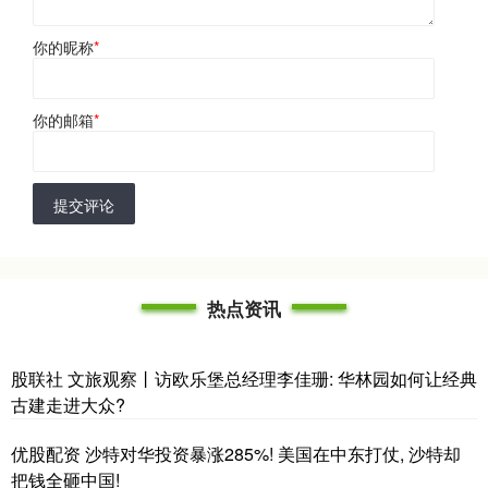
你的昵称
*
你的邮箱
*
提交评论
热点资讯
股联社 文旅观察丨访欧乐堡总经理李佳珊: 华林园如何让经典
古建走进大众?
优股配资 沙特对华投资暴涨285%! 美国在中东打仗, 沙特却
把钱全砸中国!